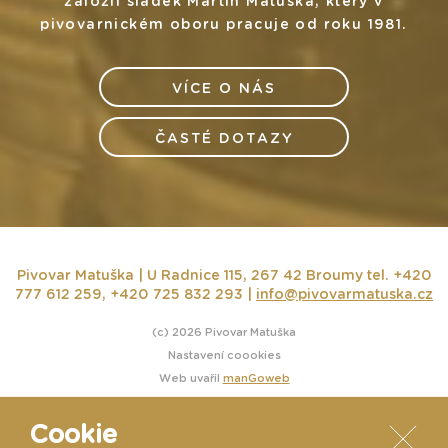
založil sládek Martin Matuška, který v
pivovarnickém oboru pracuje od roku 1981.
VÍCE O NÁS
ČASTÉ DOTAZY
Pivovar Matuška | U Radnice 115, 267 42 Broumy
tel. +420
777 612 259, +420 725 832 293 |
info@pivovarmatuska.cz
(c) 2026 Pivovar Matuška
Nastavení coookies
Web uvařil
manGoweb
Cookie