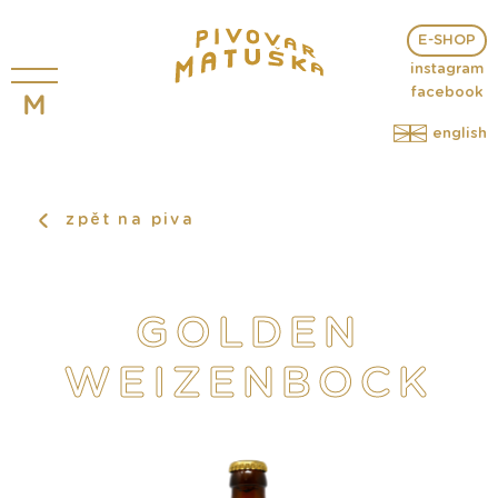
E-SHOP
instagram
facebook
english
zpět na piva
GOLDEN
WEIZENBOCK