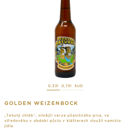
0,33l
0,75l
SUD
GOLDEN WEIZENBOCK
„Tekutý chléb“, silnější verze pšeničného piva, ve
středověku v období půstu v klášterech sloužil namísto
jídla.