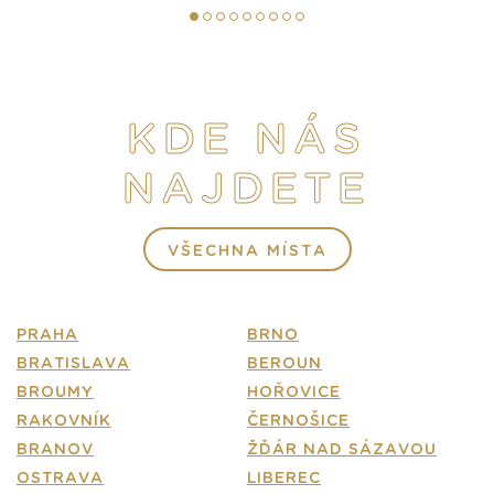
KONTEJNER MATUŠKA
PIVOVARSKÁ ŠALANDA
KONTAKT
KDE NÁS
E-SHOP
NAJDETE
ČASTÉ DOTAZY
VŠECHNA MÍSTA
PRAHA
BRNO
BRATISLAVA
BEROUN
BROUMY
HOŘOVICE
RAKOVNÍK
ČERNOŠICE
BRANOV
ŽĎÁR NAD SÁZAVOU
OSTRAVA
LIBEREC