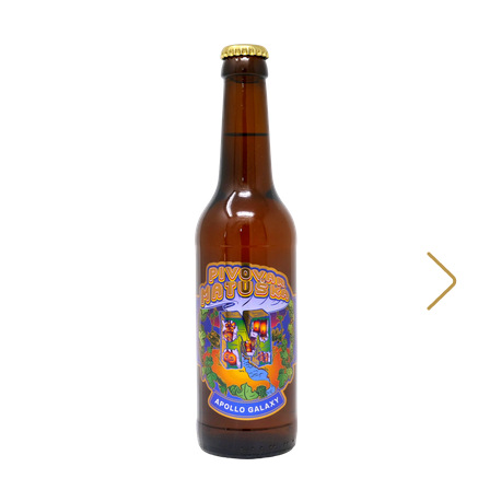
PIVA
KDE NÁS NAJDETE
NÁŠ PŘÍBĚH
PIVNÍ OBCHOD MATUŠKA