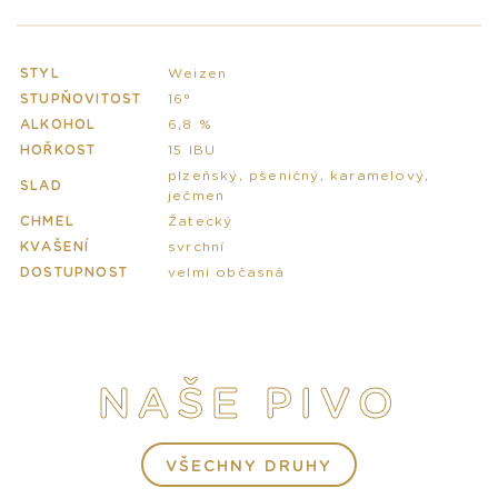
STYL
Weizen
STUPŇOVITOST
16°
ALKOHOL
6,8 %
HOŘKOST
15 IBU
plzeňský, pšeničný, karamelový,
SLAD
ječmen
CHMEL
Žatecký
KVAŠENÍ
svrchní
DOSTUPNOST
velmi občasná
NAŠE PIVO
VŠECHNY DRUHY