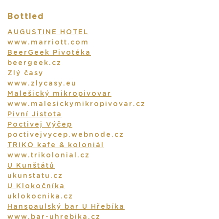
Bottled
AUGUSTINE HOTEL
www.marriott.com
BeerGeek Pivotéka
beergeek.cz
Zlý časy
www.zlycasy.eu
Malešický mikropivovar
www.malesickymikropivovar.cz
Pivní Jistota
Poctivej Výčep
poctivejvycep.webnode.cz
TRIKO kafe & koloniál
www.trikolonial.cz
U Kunštátů
ukunstatu.cz
U Klokočníka
uklokocnika.cz
Hanspaulský bar U Hřebíka
www.bar-uhrebika.cz