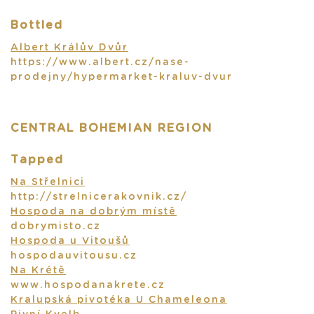
Bottled
Albert Králův Dvůr
https://www.albert.cz/nase-
prodejny/hypermarket-kraluv-dvur
CENTRAL BOHEMIAN REGION
Tapped
Na Střelnici
http://strelnicerakovnik.cz/
Hospoda na dobrým místě
dobrymisto.cz
Hospoda u Vitoušů
hospodauvitousu.cz
Na Krétě
www.hospodanakrete.cz
Kralupská pivotéka U Chameleona