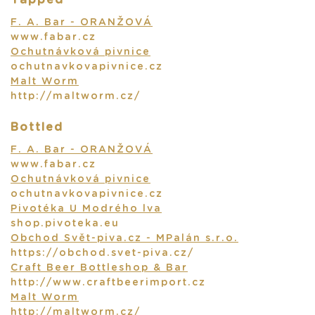
F. A. Bar - ORANŽOVÁ
www.fabar.cz
Ochutnávková pivnice
ochutnavkovapivnice.cz
Malt Worm
http://maltworm.cz/
Bottled
F. A. Bar - ORANŽOVÁ
www.fabar.cz
Ochutnávková pivnice
ochutnavkovapivnice.cz
Pivotéka U Modrého lva
shop.pivoteka.eu
Obchod Svět-piva.cz - MPalán s.r.o.
https://obchod.svet-piva.cz/
Craft Beer Bottleshop & Bar
http://www.craftbeerimport.cz
Malt Worm
http://maltworm.cz/