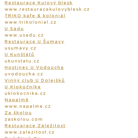
Restaurace Kulový blesk
www.restauracekulovyblesk.cz
TRIKO kafe & koloniál
www.trikolonial.cz
U Sadu
www.usadu.cz
Restaurace U Šumavy
usumavy.cz
U Kunštátů
ukunstatu.cz
Hostinec U Vodoucha
uvodoucha.cz
Vinný club U Dolejšků
U Klokočníka
uklokocnika.cz
Napalmě
www.napalme.cz
Za školou
zaskolou.com
Restuarace Záležitost
www.zalezitost.cz