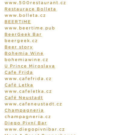
www.500restaurant.cz
Restaurace Bolleta
www.bolleta.cz
BEERTIME
www.beertime.pub
BeerGeek Bar
beergeek.cz
Beer story
Bohemia Wine
bohemiawine.cz
U Prince Miroslava
Cafe Frida
www.cafefrida.cz
Café Letka
www.cafeletka.cz
Café Neustadt
www.cafeneustadt.cz
Champagneria
champagneria.cz
Diego Pivní Bar
www.diegopivnibar.cz