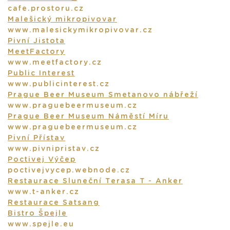
cafe.prostoru.cz
Malešický mikropivovar
www.malesickymikropivovar.cz
Pivní Jistota
MeetFactory
www.meetfactory.cz
Public Interest
www.publicinterest.cz
Prague Beer Museum Smetanovo nábřeží
www.praguebeermuseum.cz
Prague Beer Museum Náměstí Míru
www.praguebeermuseum.cz
Pivní Přístav
www.pivnipristav.cz
Poctivej Výčep
poctivejvycep.webnode.cz
Restaurace Sluneční Terasa T - Anker
www.t-anker.cz
Restaurace Satsang
Bistro Špejle
www.spejle.eu