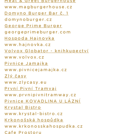
Meat & Greet Burgerhouse
www.magburgerhouse.cz
Domyno Burger Bar č. 1
domynoburger.cz
George Prime Burger
georgeprimeburger.com
Hospoda Hajnovka
www.hajnovka.cz
Volvox Globator - knihkupectví
www.volvox.cz
Pivnice Jamajka
www.pivnicejamajka.cz
Zlý časy
www.zlycasy.eu
První Pivní Tramvaj
www.prvnipivnitramway.cz
Pivnice KOVADLINA U LÁZNÍ
Krystal Bistro
www.krystal-bistro.cz
Krkonošská hospůdka
www.krkonosskahospudka.cz
Cafe Prostoru_