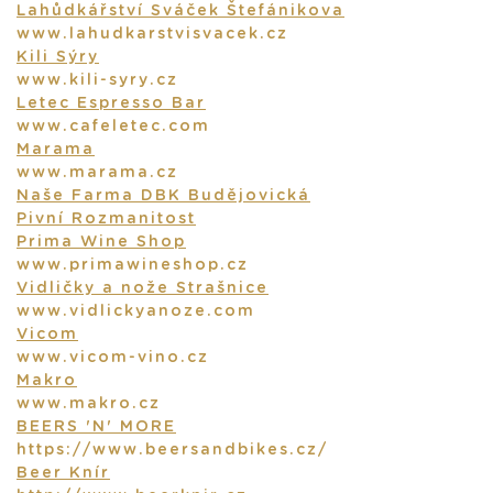
Lahůdkářství Sváček Štefánikova
www.lahudkarstvisvacek.cz
MAP
Kili Sýry
www.kili-syry.cz
MATUŠKA FOOD TRUCK
Letec Espresso Bar
www.cafeletec.com
PIVOVAR MATUŠKA
Marama
STORE
www.marama.cz
Naše Farma DBK Budějovická
E-SHOP
Pivní Rozmanitost
Prima Wine Shop
CONTACT
www.primawineshop.cz
Vidličky a nože Strašnice
FAQ
www.vidlickyanoze.com
Vicom
www.vicom-vino.cz
Makro
www.makro.cz
BEERS 'N' MORE
https://www.beersandbikes.cz/
Beer Knír