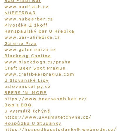
Bad Flash Bar
www.badflash.cz
NUBEERBAR
www.nubeerbar.cz
Pivotéka Žižkoff
Hanspaulský bar U Hřebíka
www.bar-uhrebika.cz
Galerie Piva
www.galeriepiva.cz
Blackdog Cantina
www.blackdogs.cz/praha
Craft Beer Spot Prague
www.craftbeerprague.com
U Slovanské Lípy
uslovanskelipy.cz
BEERS 'N' MORE
https://www.beersandbikes.cz/
Bob’s BBQ
U vysmáté tchýně
https://www.uvysmatetchyne.cz/
Hospůdka U Studánky
https://hospudkaustudanky9.webnode.cz/