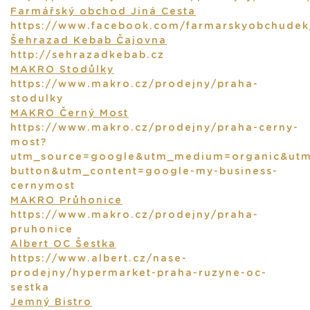
Farmářský obchod Jiná Cesta
https://www.facebook.com/farmarskyobchudekj
Šehrazad Kebab Čajovna
http://sehrazadkebab.cz
MAKRO Stodůlky
https://www.makro.cz/prodejny/praha-
stodulky
MAKRO Černý Most
https://www.makro.cz/prodejny/praha-cerny-
most?
utm_source=google&utm_medium=organic&ut
button&utm_content=google-my-business-
cernymost
MAKRO Průhonice
https://www.makro.cz/prodejny/praha-
pruhonice
Albert OC Šestka
https://www.albert.cz/nase-
prodejny/hypermarket-praha-ruzyne-oc-
sestka
Jemný Bistro