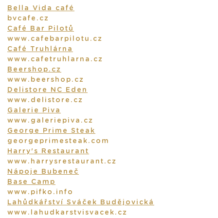
Bella Vida café
bvcafe.cz
Café Bar Pilotů
www.cafebarpilotu.cz
Café Truhlárna
www.cafetruhlarna.cz
Beershop.cz
www.beershop.cz
Delistore NC Eden
www.delistore.cz
Galerie Piva
www.galeriepiva.cz
George Prime Steak
georgeprimesteak.com
Harry's Restaurant
www.harrysrestaurant.cz
Nápoje Bubeneč
Base Camp
www.pifko.info
BEERS
Lahůdkářství Sváček Budějovická
www.lahudkarstvisvacek.cz
OUR STORY